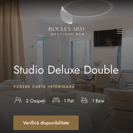
Studio Deluxe Double
VEDERE CURTE INTERIOARĂ
2 Oaspeți
1 Pat
1 Baie
Verifică disponibilitate